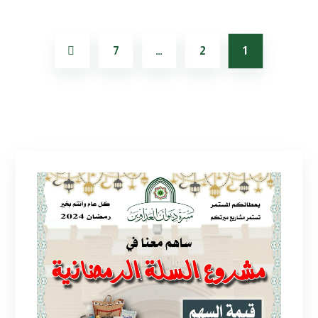
7
…
2
1