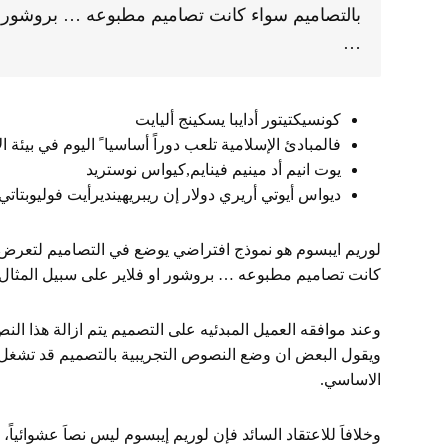
بالتصاميم سواء كانت تصاميم مطبوعه … بروشور او
…
كونسيكتيتور أدايبا يسكينج أليايت
فالمبادئ الإسلامية تلعب دوراً أساسيا ً اليوم في بيئة ا
يوت انيم أد مينيم فينايم,كيواس نوستريد
ديواس أيوتي أريري دولار إن ريبريهينديرأيت فوليوبتات
لوريم ايبسوم هو نموذج افتراضي يوضع في التصاميم لتعرض
كانت تصاميم مطبوعه … بروشور او فلاير على سبيل المثال 
وعند موافقه العميل المبدئيه على التصميم يتم ازالة هذا ال
ويقول البعض ان وضع النصوص التجريبية بالتصميم قد تشغل ا
الاساسي.
وخلافاَ للاعتقاد السائد فإن لوريم إيبسوم ليس نصاَ عشوائياً،