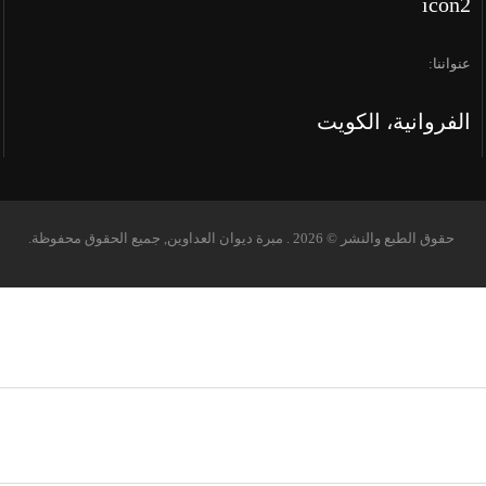
عنواننا:
الفروانية، الكويت‎
حقوق الطبع والنشر © 2026 . مبرة ديوان العداوين, جميع الحقوق محفوظة.