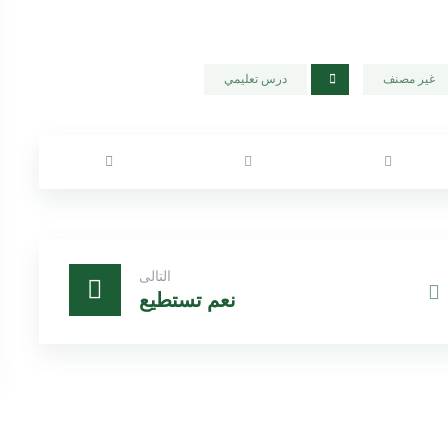
غير مصنف
درس تعليمي
التالى
نعم تستطيع