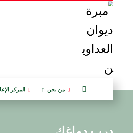
من نحن
المركز الإع
درب دماغك