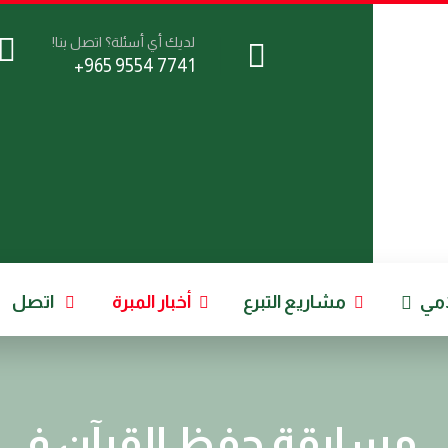
لديك أي أسئلة؟ اتصل بنا!
7741 9554 965+
امي
مشاريع التبرع
أخبار المبرة
اتصل
مسابقة حفظ القرآن في شه