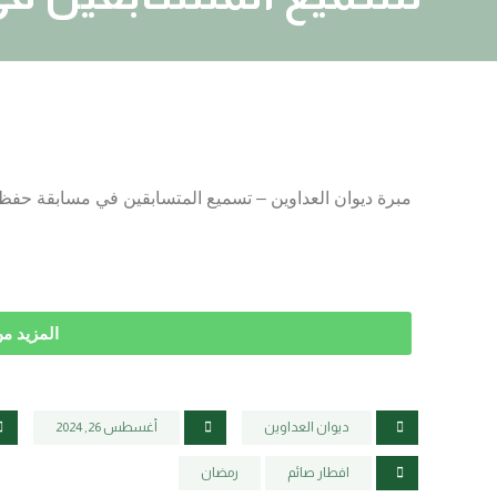
مبرة ديوان العداوين – تسميع المتسابقين في مسابقة حفظ ال
المزيد م
ديوان العداوين
أغسطس 26, 2024
افطار صائم
رمضان