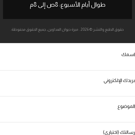
طوال أيام الأسبوع: 8ص إلى 8م
حقوق الطبع والنشر © 2026 . مبرة ديوان العداوين, جميع الحقوق محفوظة.
اسمك
بريدك الإلكتروني
الموضوع
رسالتك (اختياري)